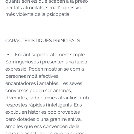
quants són els que acaben a la presó 
per tals atrocitats, seria l'expressió 
més violenta de la psicopatia.  
CARACTERÍSTIQUES PRINCIPALS
Encant superficial i ment simple. 
Són ingeniosos i presenten una fluida 
expressió. Poden mostrar-se com a 
persones molt afectives, 
encantadores i amables. Les seves 
converses poden ser amenes, 
divertides, sobre temes atractius amb 
respostes ràpides i intel·ligents. Ens 
expliquen històries poc provables 
però dotades d'una gran inventiva, 
amb les que ens convencen de la 
seva veracitat i de les que en surten 