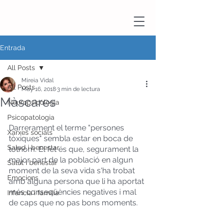
Entrada
All Posts
Mireia Vidal
All Posts
May 16, 2018
3 min de lectura
Màscares
Neuropsicologia
Psicopatologia
Darrerament el terme "persones 
Xarxes socials
tòxiques" sembla estar en boca de 
Salud i benestar
tothom. El fet és que, segurament la 
major part de la població en algun 
Salut i benestar
moment de la seva vida s'ha trobat 
Emocions
amb alguna persona que li ha aportat 
més conseqüències negatives i mal 
Infancia i família
de caps que no pas bons moments. 