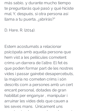
más sabio, y durante mucho tiempo 
te preguntarás qué pasó y qué hiciste 
mal. Y, después, si otra persona así 
llama a tu puerta, ¿abrirás?" 
D. Hare, R. (2014). 
Estem acostumats a relacionar 
psicòpata amb aquella persona que 
hem vist a les pel·lícules cometent 
crims un darrera de l'altre. El fet és 
que poden formar part de les nostres 
vides i passar gairebé desapercebuts, 
la majoria no cometen crims i són 
descrits com a persones amb un cert 
encant personal, dotades de gran 
habilitat per enganyar , manipular i 
arruinar les vides dels que cauen a 
les seves mans.  Únicament uns 